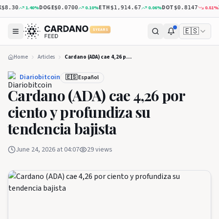
DOGE
ETH
DOT
XR
1.40
%
0.10
%
0.06
%
0.81
%
.30
$0.0700
$1,914.67
$0.8147
🇪🇸
5 YEARS
Home
Articles
Cardano (ADA) cae 4,26 por ciento y profundiza su tendencia bajista
Diariobitcoin
🇪🇸 Español
Cardano (ADA) cae 4,26 por
ciento y profundiza su
tendencia bajista
June 24, 2026 at 04:07
29
views