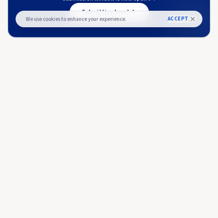
Submitting here!
ACCEPT
We use cookies to enhance your experience.
More from
Diariobitcoin
DIARIOBITCOIN
Cardano (ADA) consolida su recuperación con un avance del
8% en la semana
DIARIOBITCOIN
🇪🇸
Cardano (ADA) consolida su recuperación
con un avance del 8% en la semana
Cardano (ADA) cotiza alrededor de USD $0,1995 tras una
semana alcista del 8,61%, pero el volumen se ha contraído un
45% en las últimas 24 horas. El análisis técnico muestra una
about 4 hours ago
29