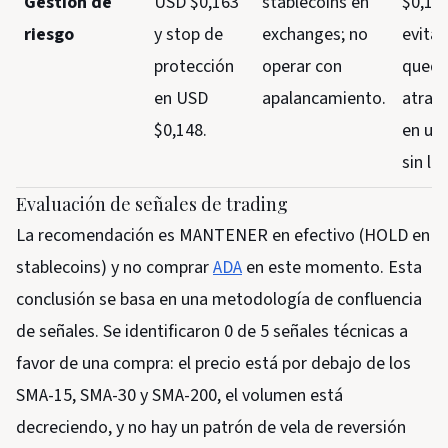
Gestión de
USD $0,163
stablecoins en
$0,13
riesgo
y stop de
exchanges; no
evitar
protección
operar con
queda
en USD
apalancamiento.
atrap
$0,148.
en un 
sin li
Evaluación de señales de trading
La recomendación es MANTENER en efectivo (HOLD en
stablecoins) y no comprar
ADA
en este momento. Esta
conclusión se basa en una metodología de confluencia
de señales. Se identificaron 0 de 5 señales técnicas a
favor de una compra: el precio está por debajo de los
SMA-15, SMA-30 y SMA-200, el volumen está
decreciendo, y no hay un patrón de vela de reversión