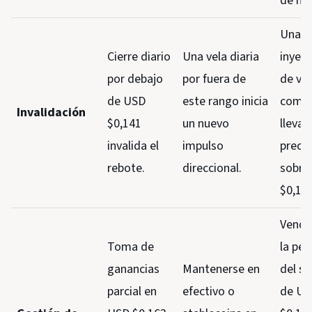
de mi
Una f
Cierre diario
Una vela diaria
inyecc
por debajo
por fuera de
de vo
de USD
este rango inicia
comp
Invalidación
$0,141
un nuevo
llevan
invalida el
impulso
precio
rebote.
direccional.
sobre
$0,163
Vende
Toma de
la pér
ganancias
Mantenerse en
del s
parcial en
efectivo o
de US