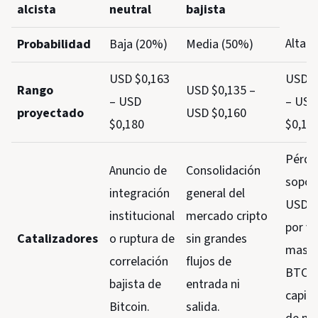
alcista
neutral
bajista
Alta 
Probabilidad
Baja (20%)
Media (50%)
USD $0,163
USD $
Rango
USD $0,135 –
– USD
– USD
proyectado
USD $0,160
$0,180
$0,13
Pérdi
Anuncio de
Consolidación
sopor
integración
general del
USD $
institucional
mercado cripto
por v
Catalizadores
o ruptura de
sin grandes
masiv
correlación
flujos de
BTC o
bajista de
entrada ni
capitu
Bitcoin.
salida.