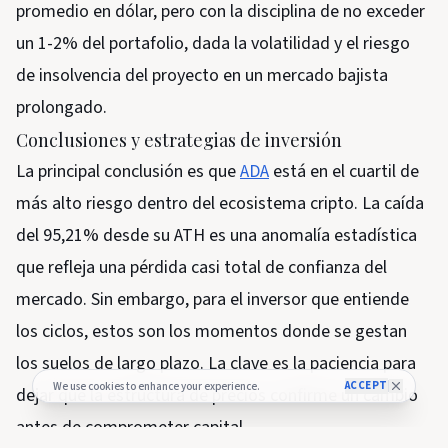
promedio en dólar, pero con la disciplina de no exceder
un 1-2% del portafolio, dada la volatilidad y el riesgo
de insolvencia del proyecto en un mercado bajista
prolongado.
Conclusiones y estrategias de inversión
La principal conclusión es que
ADA
está en el cuartil de
más alto riesgo dentro del ecosistema cripto. La caída
del 95,21% desde su ATH es una anomalía estadística
que refleja una pérdida casi total de confianza del
mercado. Sin embargo, para el inversor que entiende
los ciclos, estos son los momentos donde se gestan
los suelos de largo plazo. La clave es la paciencia para
ACCEPT
We use cookies to enhance your experience.
dejar que la estructura de precios confirme un cambio
antes de comprometer capital.