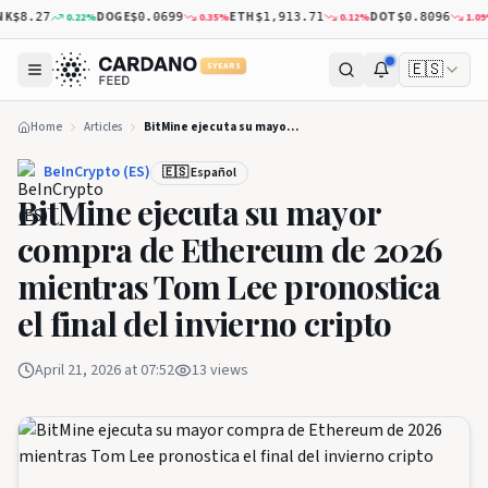
DOGE
ETH
DOT
X
0.22
%
0.35
%
0.12
%
1.09
%
$8.27
$0.0699
$1,913.71
$0.8096
🇪🇸
5 YEARS
Home
Articles
BitMine ejecuta su mayor compra de Ethereum de 2026 mientras Tom Lee pronostica el final del invierno cripto
BeInCrypto (ES)
🇪🇸 Español
BitMine ejecuta su mayor
compra de Ethereum de 2026
mientras Tom Lee pronostica
el final del invierno cripto
April 21, 2026 at 07:52
13
views