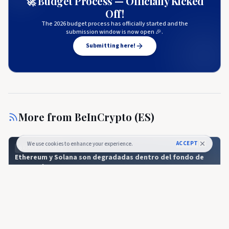
🚀 Budget Process — Officially Kicked
Off!
The 2026 budget process has officially started and the
submission window is now open 🎉.
Submitting here!
More from
BeInCrypto (ES)
ACCEPT
We use cookies to enhance your experience.
BEINCRYPTO (ES)
Ethereum y Solana son degradadas dentro del fondo de
Grayscale
BEINCRYPTO (ES)
🇪🇸
Ethereum y Solana son degradadas dentro
del fondo de Grayscale