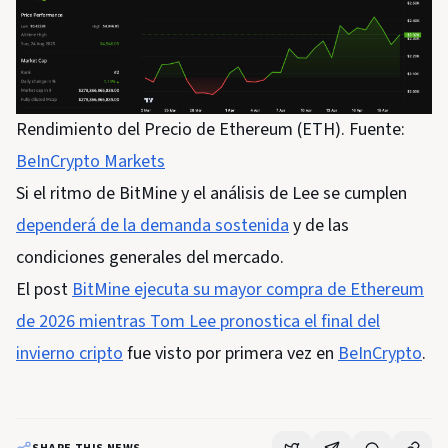
Rendimiento del Precio de Ethereum (ETH). Fuente:
BeInCrypto Markets
Si el ritmo de BitMine y el análisis de Lee se cumplen
dependerá de la demanda sostenida
y de las
condiciones generales del mercado.
El post
BitMine ejecuta su mayor compra de Ethereum
de 2026 mientras Tom Lee pronostica el final del
invierno cripto
fue visto por primera vez en
BeInCrypto
.