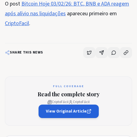
O post
Bitcoin Hoje 03/02/26: BTC, BNB e ADA reagem
após alívio nas liquidações
apareceu primeiro em
CriptoFacil
.
SHARE THIS NEWS
FULL COVERAGE
Read the complete story
CriptoFácil
CriptoFácil
View Original Article