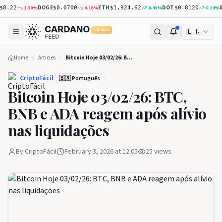
DOGE
ETH
DOT
XR
1.30
%
0.16
%
0.43
%
0.24
%
.22
$0.0700
$1,924.62
$0.8120
🇧🇷
5 YEARS
Home
Articles
Bitcoin Hoje 03/02/26: BTC, BNB e ADA reagem após alívio nas liquidações
CriptoFácil
🇧🇷 Português
Bitcoin Hoje 03/02/26: BTC,
BNB e ADA reagem após alívio
nas liquidações
By
CriptoFácil
February 3, 2026 at 12:05
25
views