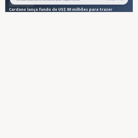
CRIPTOFÁCIL
Cardano lança fundo de US$ 80 milhões para trazer
liquidez do Bitcoin ao DeFi
CRIPTOFÁCIL
🇧🇷
Cardano lança fundo de US$ 80 milhões para
trazer liquidez do Bitcoin ao DeFi
Cardano lança fundo de US$ 80 mi para atrair Bitcoin ao DeFi O
post Cardano lança fundo de US$ 80 milhões para trazer
liquidez do Bitcoin ao DeFi apareceu primeiro em CriptoFacil.
4 months ago
52
CRIPTOFÁCIL
Cardano Foundation reduz exposição em ADA e aumenta
reservas em Bitcoin e caixa
CRIPTOFÁCIL
🇧🇷
Cardano Foundation reduz exposição em
ADA e aumenta reservas em Bitcoin e caixa