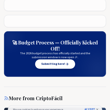
🚀 Budget Process — Officially Kicked
Off!
The 2026 budget process has officially started and the
submission window is now open 🎉.
Submitting here!
More from
CriptoFácil
ACCEPT
We use cookies to enhance your experience.