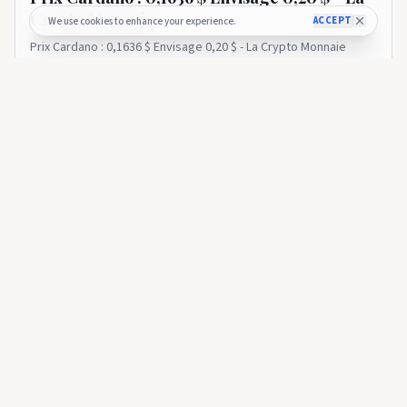
Crypto Monnaie
ACCEPT
We use cookies to enhance your experience.
Prix ​​​​Cardano : 0,1636 $ Envisage 0,20 $ - La Crypto Monnaie
9 days ago
34
LA CRYPTO MONNAIE
Cet accord avec l'Allemagne pourrait désormais booster
Cardano - La Crypto Monnaie
LA CRYPTO MONNAIE
🇫🇷
Cet accord avec l'Allemagne pourrait
désormais booster Cardano - La Crypto
Monnaie
Cet accord avec l'Allemagne pourrait désormais booster
Cardano - La Crypto Monnaie
9 days ago
25