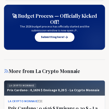
🚀 Budget Process — Officially Kicked
Off!
The 2026 budget process has officially started and the
submission window is now open 🎉.
Submitting here!
More from
La Crypto Monnaie
LA CRYPTO MONNAIE
Prix ​​​​Cardano : 0,1636 $ Envisage 0,20 $ - La Crypto Monnaie
LA CRYPTO MONNAIE
🇫🇷
Prix ​​​​Cardano : 0,1636 $ Envisage 0,20 $ - La