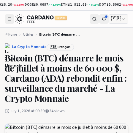
DOGE
ETH
DOT
XR
1.19
%
1.06
%
0.11
%
1.49
%
8.20
$0.0697
$1,912.09
$0.8062
🇫🇷
5 YEARS
Home
Articles
Bitcoin (BTC) démarre le mois de juillet à moins de 60 000 $, Cardano (ADA) rebondit enfin : surveillance du marché - La Crypto Monnaie
La Crypto Monnaie
🇫🇷 Français
Bitcoin (BTC) démarre le mois
de juillet à moins de 60 000 $,
Cardano (ADA) rebondit enfin :
surveillance du marché - La
Crypto Monnaie
July 1, 2026 at 09:39
34
views