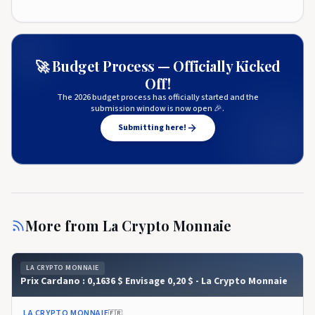
🚀 Budget Process — Officially Kicked
Off!
The 2026 budget process has officially started and the
submission window is now open 🎉.
Submitting here!
More from
La Crypto Monnaie
LA CRYPTO MONNAIE
Prix ​​​​Cardano : 0,1636 $ Envisage 0,20 $ - La Crypto Monnaie
LA CRYPTO MONNAIE
🇫🇷