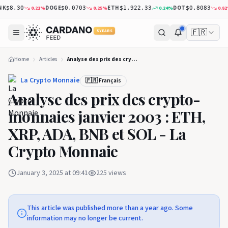
K
DOGE
ETH
DOT
0.21
%
0.25
%
0.24
%
0.82
%
$8.30
$0.0703
$1,922.33
$0.8083
🇫🇷
5 YEARS
Home
Articles
Analyse des prix des crypto-monnaies janvier 2003 : ETH, XRP, ADA, BNB et SOL - La Crypto Monnaie
La Crypto Monnaie
🇫🇷 Français
Analyse des prix des crypto-
monnaies janvier 2003 : ETH,
XRP, ADA, BNB et SOL - La
Crypto Monnaie
January 3, 2025 at 09:41
225
views
This article was published more than a year ago. Some
information may no longer be current.