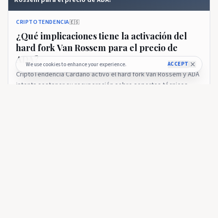
Rossem para el precio de ADA?
CRIPTOTENDENCIA
🇪🇸
¿Qué implicaciones tiene la activación del
hard fork Van Rossem para el precio de
ADA?
ACCEPT
We use cookies to enhance your experience.
CriptoTendencia Cardano activó el hard fork Van Rossem y ADA
intenta sostener su recuperación sobre soportes técnicos
clave. La entrada ¿Qué implicaciones tiene la activación del hard
19 days ago
21
fork Van Rossem para el precio de ADA? se publicó primero en
CriptoTendencia.
CRIPTOTENDENCIA
Cardano cede el control de su núcleo técnico a equipos
externos
CRIPTOTENDENCIA
🇪🇸
Cardano cede el control de su núcleo técnico
a equipos externos
CriptoTendencia Input Output transferirá el desarrollo central