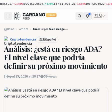
K
DOGE
ETH
DOT
1.52
%
0.49
%
0.39
%
2.40
$8.17
$0.0694
$1,905.21
$0.8022
🇪🇸
5 YEARS
Home
Articles
Análisis: ¿está en riesgo ADA? El nivel clave que podría definir su próximo movimiento
Criptotendencia
🇪🇸 Español
Análisis: ¿está en riesgo ADA?
El nivel clave que podría
definir su próximo movimiento
April 15, 2026 at 20:27
59
views