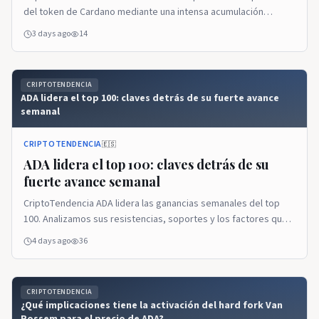
del token de Cardano mediante una intensa acumulación
respaldada por señales técnicas alcistas. La entrada Las
3 days ago
14
ballenas de ADA impulsan la recuperación del token y los datos
técnicos lo confirman se publicó primero en CriptoTendencia.
CRIPTOTENDENCIA
ADA lidera el top 100: claves detrás de su fuerte avance
semanal
CRIPTOTENDENCIA
🇪🇸
ADA lidera el top 100: claves detrás de su
fuerte avance semanal
CriptoTendencia ADA lidera las ganancias semanales del top
100. Analizamos sus resistencias, soportes y los factores que
impulsan su recuperación. La entrada ADA lidera el top 100:
4 days ago
36
claves detrás de su fuerte avance semanal se publicó primero
en CriptoTendencia.
CRIPTOTENDENCIA
¿Qué implicaciones tiene la activación del hard fork Van