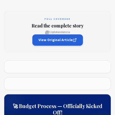
FULL COVERAGE
Read the complete story
Criptotendencia
View Original Article
🚀 Budget Process — Officially Kicked
Off!