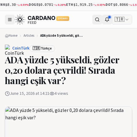
NK
DOGE
ETH
DOT
0.59
%
0.26
%
0.03
%
1.54
$8.30
$0.0701
$1,919.25
$0.8066
🇹🇷
5 YEARS
Home
Articles
ADA yüzde 5 yükseldi, gözler 0,20 dolara çevrildi! Sırada hangi eşik var?
CoinTürk
🇹🇷 Türkçe
ADA yüzde 5 yükseldi, gözler
0,20 dolara çevrildi! Sırada
hangi eşik var?
June 15, 2026 at 14:21
4
views