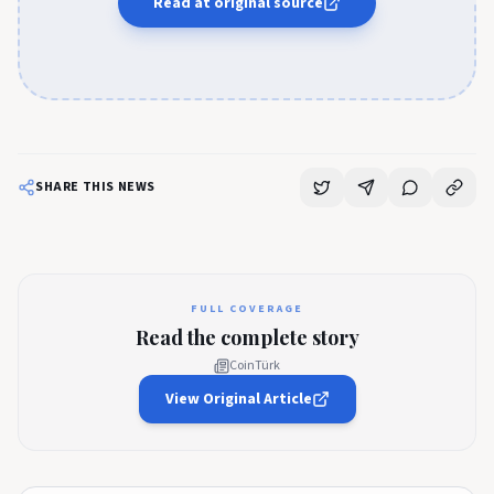
Read at original source
SHARE THIS NEWS
FULL COVERAGE
Read the complete story
CoinTürk
View Original Article