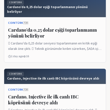
COINTÜRK
Cardano’da 0,25 dolar eşiği toparlanmanın yönünü
belirliyor
COINTÜRK
🇹🇷
Cardano’da 0,25 dolar eşiği toparlanmanın
yönünü belirliyor
 Cardano'da 0,25 dolar seviyesi toparlanmanın en kritik eşiği
olarak öne çıktı.  Teknik görünümde kırılım sürerken, $ADA için
alıcıların bu seviyeyi destek olarak koruması gerekiyor.  ADA
1 day ago
16
odaklı ETF ürünlerinde yönetilen varlık büyüklüğü 50,7 milyon
dolara ulaştı.  Blockworks verilerinde ADA, ETF varlık
büyüklüğünde Dogecoin, TRON ve BNB'yi geride bıraktı.
COINTÜRK
DevamÄ±nÄ± Oku:Cardano’da 0,25 dolar eşiği toparlanmanın
Cardano, Injective ile ilk canlı IBC köprüsünü devreye aldı
yönünü belirliyor Cardano’da 0,25 dolar eşiği toparlanmanın
yönünü belirliyor yazısı ilk önce COINTURK üzerinde ortaya çıktı.
COINTÜRK
🇹🇷
Cardano, Injective ile ilk canlı IBC
köprüsünü devreye aldı