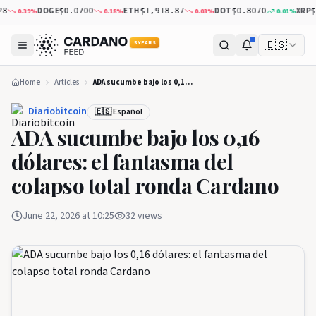
DOGE
ETH
DOT
XRP
.39
%
0.18
%
0.03
%
0.01
%
$0.0700
$1,918.87
$0.8070
$1.03
🇪🇸
5 YEARS
Home
Articles
ADA sucumbe bajo los 0,16 dólares: el fantasma del colapso total ronda Cardano
Diariobitcoin
🇪🇸 Español
ADA sucumbe bajo los 0,16
dólares: el fantasma del
colapso total ronda Cardano
June 22, 2026 at 10:25
32
views