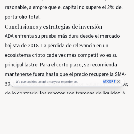
razonable, siempre que el capital no supere el 2% del
portafolio total.
Conclusiones y estrategias de inversión
ADA enfrenta su prueba más dura desde el mercado
bajista de 2018. La pérdida de relevancia en un
ecosistema cripto cada vez más competitivo es su
principal lastre. Para el corto plazo, se recomienda
mantenerse fuera hasta que el precio recupere la SMA-
ACCEPT
We use cookies to enhance your experience.
30 (0,1921 USD) en velas diarias con volumen creciente;
de lo contrario, los rebotes son trampas de liquidez. A
mediano plazo, los especuladores pueden vender la
recuperación en la zona 0,18–0,20 con stops ajustados
para protegerse de una hipotética reversión, pero
asumiendo que la tendencia bajista continuará. Para el