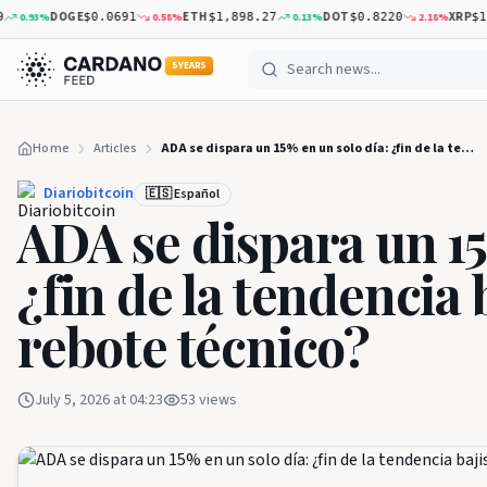
DOGE
ETH
DOT
XRP
93
%
0.58
%
0.13
%
2.18
%
$0.0691
$1,898.27
$0.8220
$1.03
5 YEARS
Home
Articles
ADA se dispara un 15% en un solo día: ¿fin de la tendencia bajista o simple rebote técnico?
Diariobitcoin
🇪🇸 Español
ADA se dispara un 15
¿fin de la tendencia 
rebote técnico?
July 5, 2026 at 04:23
53
views