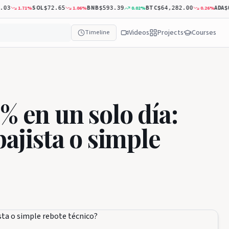
SOL
BNB
BTC
ADA
1.71
%
1.06
%
0.02
%
0.26
%
$72.65
$593.39
$64,282.00
$0.19
Videos
Projects
Courses
Timeline
% en un solo día:
bajista o simple