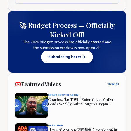
🚀 Budget Process — Officially
Kicked Off!
The 2026 budget process has officially started and
the submission window is now open 🎉.
Submitting here!
Featured Videos
View all
ANGRY CRYPTO SHOW
Charles: '$10T Will Enter Crypto.' ADA
Leads Weekly Gains! Angry Crypto
Reacts
BAKUCHAM
【カルダノADA 10万円勝負!】20260806 第