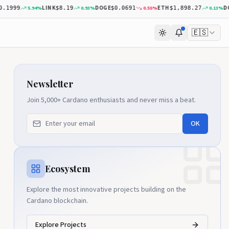
LINK
DOGE
ETH
DOT
5.94
%
0.93
%
0.58
%
0.13
%
99
$8.19
$0.0691
$1,898.27
$0
🇪🇸
Newsletter
Join 5,000+ Cardano enthusiasts and never miss a beat.
OK
Ecosystem
Explore the most innovative projects building on the
Cardano blockchain.
Explore Projects