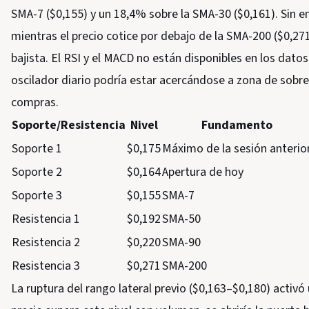
SMA-7 ($0,155) y un 18,4% sobre la SMA-30 ($0,161). Sin em
mientras el precio cotice por debajo de la SMA-200 ($0,271
bajista. El RSI y el MACD no están disponibles en los dato
oscilador diario podría estar acercándose a zona de sobre
compras.
Soporte/Resistencia
Nivel
Fundamento
Soporte 1
$0,175
Máximo de la sesión anterio
Soporte 2
$0,164
Apertura de hoy
Soporte 3
$0,155
SMA-7
Resistencia 1
$0,192
SMA-50
Resistencia 2
$0,220
SMA-90
Resistencia 3
$0,271
SMA-200
La ruptura del rango lateral previo ($0,163–$0,180) activó 