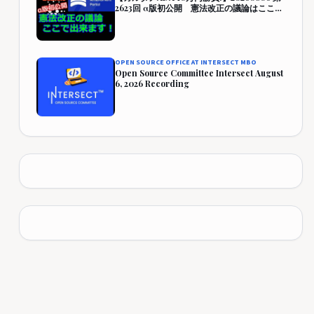
2623回 α版初公開 憲法改正の議論はここで
出来ます！『CAP』 457,942円 (357.9%)
OPEN SOURCE OFFICE AT INTERSECT MBO
Open Source Committee Intersect August
6, 2026 Recording