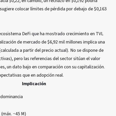
 hacia $0,22; en cambio, un rechazo en $0,192 podría
 sugiere colocar límites de pérdida por debajo de $0,163
 ecosistema DeFi que ha mostrado crecimiento en TVL
alización de mercado de $6,92 mil millones implica una
calculada a partir del precio actual). No se dispone de
vas), pero las referencias del sector sitúan el valor
es, un dato bajo en comparación con su capitalización.
xpectativas que en adopción real.
Implicación
a dominancia
l (máx. ~45 M)