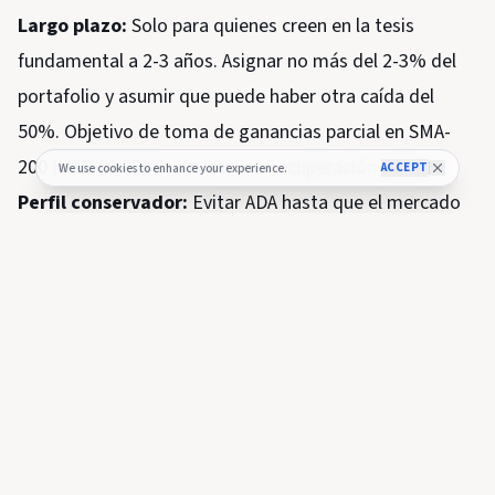
Largo plazo:
Solo para quienes creen en la tesis
fundamental a 2-3 años. Asignar no más del 2-3% del
portafolio y asumir que puede haber otra caída del
50%. Objetivo de toma de ganancias parcial en SMA-
200 (USD $0,28) de ocurrir una recuperación cíclica.
ACCEPT
We use cookies to enhance your experience.
Perfil conservador:
Evitar ADA hasta que el mercado
general de altcoins muestre una clara reversión alcista.
Un inversor conservador priorizará BTC o ETH hasta
que ADA demuestre fortaleza relativa.
La gestión de riesgo es innegociable: definir siempre el
tamaño de la posición antes de entrar y nunca
sobreponderar un activo en tendencia bajista.
Este análisis no constituye un consejo de inversión.
Siempre realice su propia investigación y considere