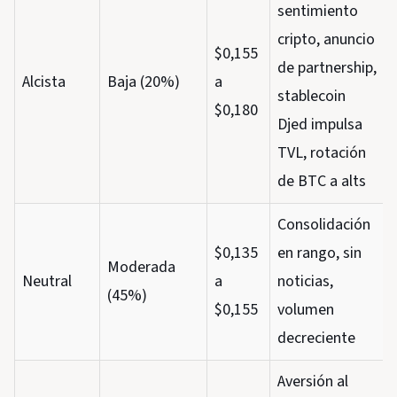
sentimiento
cripto, anuncio
$0,155
de partnership,
Alcista
Baja (20%)
a
stablecoin
$0,180
Djed impulsa
TVL, rotación
de BTC a alts
Consolidación
$0,135
en rango, sin
Moderada
Neutral
a
noticias,
(45%)
$0,155
volumen
decreciente
Aversión al