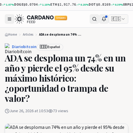
DOGE
ETH
DOT
XRP
7
%
1.18
%
0.28
%
0.39
%
$0.0704
$1,917.76
$0.8169
$1.04
🇪🇸
5 YEARS
Home
Articles
ADA se desploma un 74% en un año y pierde el 95% desde su máximo histórico: ¿oportunidad o trampa de valor?
Diariobitcoin
🇪🇸 Español
ADA se desploma un 74% en un
año y pierde el 95% desde su
máximo histórico:
¿oportunidad o trampa de
valor?
June 26, 2026 at 10:53
73
views