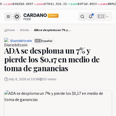
DOGE
ETH
DOT
XRP
11
%
0.31
%
0.22
%
0.85
%
$0.0697
$1,916.33
$0.8053
$1.03
🇪🇸
5 YEARS
Home
Articles
ADA se desploma un 7% y pierde los $0,17 en medio de toma de ganancias
Diariobitcoin
🇪🇸 Español
ADA se desploma un 7% y
pierde los $0,17 en medio de
toma de ganancias
July 8, 2026 at 10:36
33
views