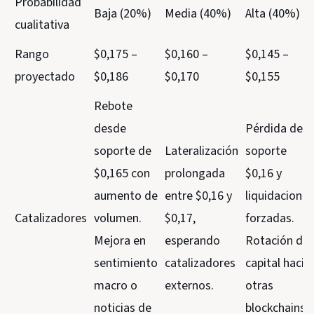
Probabilidad
Baja (20%)
Media (40%)
Alta (40%)
cualitativa
Rango
$0,175 –
$0,160 –
$0,145 –
proyectado
$0,186
$0,170
$0,155
Rebote
desde
Pérdida del
soporte de
Lateralización
soporte
$0,165 con
prolongada
$0,16 y
aumento de
entre $0,16 y
liquidaciones
Catalizadores
volumen.
$0,17,
forzadas.
Mejora en
esperando
Rotación de
sentimiento
catalizadores
capital hacia
macro o
externos.
otras
noticias de
blockchains.