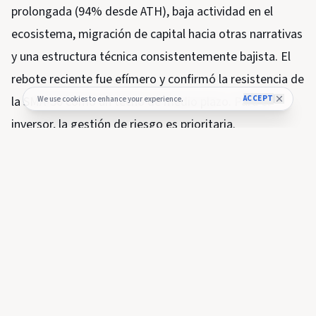
prolongada (94% desde ATH), baja actividad en el
ecosistema, migración de capital hacia otras narrativas
y una estructura técnica consistentemente bajista. El
rebote reciente fue efímero y confirmó la resistencia de
ACCEPT
la SMA-50 como un techo de medio plazo. Para el
We use cookies to enhance your experience.
inversor, la gestión de riesgo es prioritaria.
Corto plazo (días):
Mantener cualquier posición larga
con stop-loss estricto en $0,163. Tomar ganancias
parciales si el precio toca $0,175. Los scalpers pueden
intentar operaciones de rebote entre $0,165 y $0,170,
pero con tamaño reducido.
Mediano plazo (semanas):
Esperar una señal de giro:
cierre diario por encima de SMA-50 ($0,1863)
respaldado por volumen superior a $500 millones. Sin