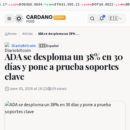
DOGE
ETH
DOT
XRP
1.52
%
0.49
%
0.39
%
2.40
%
$0.0694
$1,905.21
$0.8022
$1.
🇪🇸
5 YEARS
Home
Articles
ADA se desploma un 38% en 30 días y pone a prueba soportes clave
Diariobitcoin
🇪🇸 Español
ADA se desploma un 38% en 30
días y pone a prueba soportes
clave
June 30, 2026 at 16:22
39
views