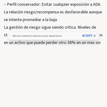
– Perfil conservador: Evitar cualquier exposición a ADA.
La relación riesgo/recompensa es desfavorable aunque
se intente promediar a la baja.
La gestión de riesgo sigue siendo crítica. Niveles de
stop loss ajustados al 2-3% del capital son obligatorios
ACCEPT
We use cookies to enhance your experience.
en un activo que puede perder otro 38% en un mes sin
aviso previo.
Este análisis no constituye un consejo de inversión.
Siempre realice su propia investigación y considere
sus objetivos y situación financiera antes de invertir
en criptomonedas.
SHARE THIS NEWS