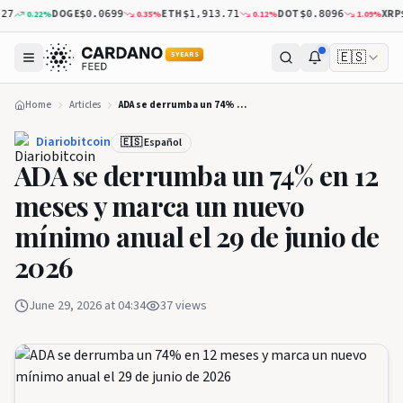
DOGE
ETH
DOT
XRP
0.22
%
0.35
%
0.12
%
1.09
%
$0.0699
$1,913.71
$0.8096
$1.0
🇪🇸
5 YEARS
Home
Articles
ADA se derrumba un 74% en 12 meses y marca un nuevo mínimo anual el 29 de junio de 2026
Diariobitcoin
🇪🇸 Español
ADA se derrumba un 74% en 12
meses y marca un nuevo
mínimo anual el 29 de junio de
2026
June 29, 2026 at 04:34
37
views