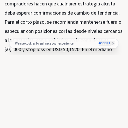
compradores hacen que cualquier estrategia alcista
deba esperar confirmaciones de cambio de tendencia.
Para el corto plazo, se recomienda mantenerse fuera o
especular con posiciones cortas desde niveles cercanos
a los actuales, con un objetivo en la zona de USD
ACCEPT
We use cookies to enhance your experience.
$0,1000 y stop loss en USD $0,1520. En el mediano
plazo, solo una recuperación sobre la SMA-30 ($0,1741)
con aumento de volumen podría justificar posiciones
largas tácticas. Para el largo plazo, los fundamentales
de la red aún soportan una tesis de valor si la adopción
de dApps se materializa, pero la entrada óptima estaría
cerca de los mínimos absolutos, si se confirmaran, con
un horizonte de al menos 12-18 meses.
Un perfil conservador debería evitar cualquier