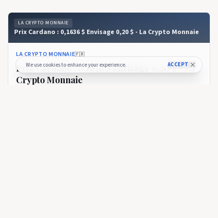
LA CRYPTO MONNAIE
Prix ​​​​Cardano : 0,1636 $ Envisage 0,20 $ - La Crypto Monnaie
LA CRYPTO MONNAIE
🇫🇷
ACCEPT
We use cookies to enhance your experience.
Prix ​​​​Cardano : 0,1636 $ Envisage 0,20 $ - La
Crypto Monnaie
Prix ​​​​Cardano : 0,1636 $ Envisage 0,20 $ - La Crypto Monnaie
8 days ago
34
LA CRYPTO MONNAIE
Cet accord avec l'Allemagne pourrait désormais booster
Cardano - La Crypto Monnaie
LA CRYPTO MONNAIE
🇫🇷
Cet accord avec l'Allemagne pourrait
désormais booster Cardano - La Crypto