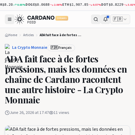
DOGE
ETH
DOT
X
0.03
%
2.06
%
0.57
%
3.01
%
8.20
$0.0688
$1,907.85
$0.8229
🇫🇷
5 YEARS
Home
Articles
ADA fait face à de fortes pressions, mais les données en chaîne de Cardano racontent une autre histoire - La Crypto Monnaie
La Crypto Monnaie
🇫🇷 Français
ADA fait face à de fortes
pressions, mais les données en
chaîne de Cardano racontent
une autre histoire - La Crypto
Monnaie
June 26, 2026 at 17:47
11
views