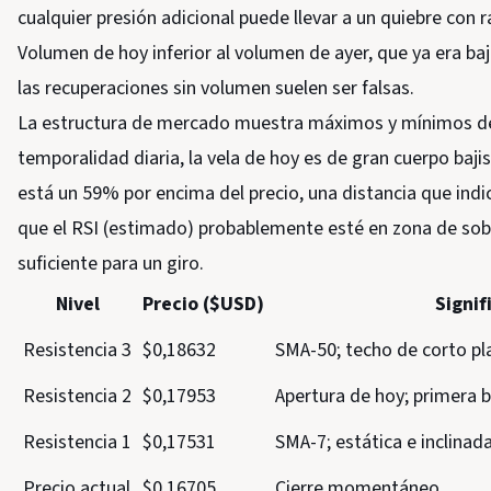
cualquier presión adicional puede llevar a un quiebre con r
Volumen de hoy inferior al volumen de ayer, que ya era baj
las recuperaciones sin volumen suelen ser falsas.
La estructura de mercado muestra máximos y mínimos dec
temporalidad diaria, la vela de hoy es de gran cuerpo baji
está un 59% por encima del precio, una distancia que ind
que el RSI (estimado) probablemente esté en zona de sobr
suficiente para un giro.
Nivel
Precio ($USD)
Signif
Resistencia 3
$0,18632
SMA-50; techo de corto pl
Resistencia 2
$0,17953
Apertura de hoy; primera b
Resistencia 1
$0,17531
SMA-7; estática e inclinada
Precio actual
$0,16705
Cierre momentáneo