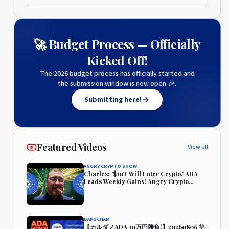
🚀 Budget Process — Officially
Kicked Off!
The 2026 budget process has officially started and
the submission window is now open 🎉.
Submitting here!
Featured Videos
View all
ANGRY CRYPTO SHOW
Charles: '$10T Will Enter Crypto.' ADA
Leads Weekly Gains! Angry Crypto
Reacts
BAKUCHAM
【カルダノADA 10万円勝負!】20260806 第