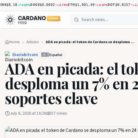
DOGE
ETH
DOT
XR
0.02
%
0.74
%
0.28
%
2.29
%
8.18
$0.0692
$1,901.49
$0.8157
5 YEARS
Home
Articles
ADA en picada: el token de Cardano se desploma un 7% en 24 horas y pierde soportes clave
Diariobitcoin
🇪🇸 Español
ADA en picada: el t
desploma un 7% en 2
soportes clave
July 8, 2026 at 16:26
57
views