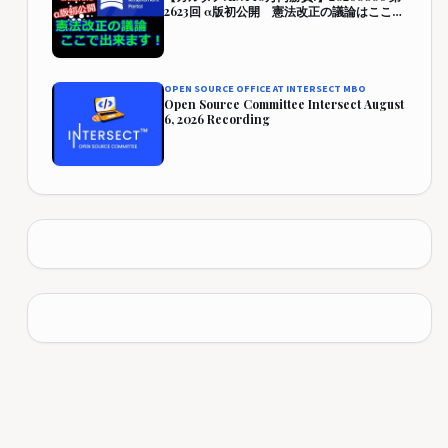
2623回 α版初公開 憲法改正の議論はここで
出来ます！『CAP』 457,942円 (357.9%)
OPEN SOURCE OFFICE AT INTERSECT MBO
Open Source Committee Intersect August
6, 2026 Recording