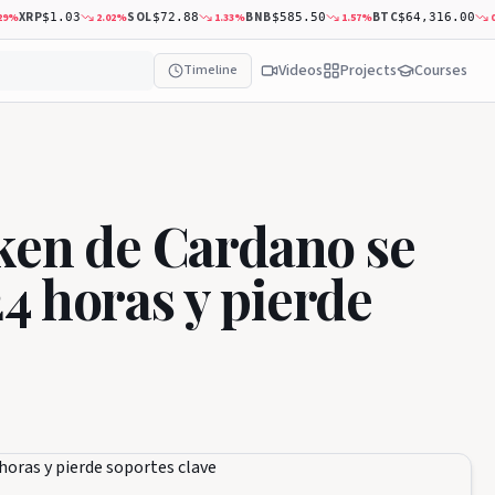
P
SOL
BNB
BTC
A
2.02
%
1.33
%
1.57
%
0.68
%
$1.03
$72.88
$585.50
$64,316.00
Videos
Projects
Courses
Timeline
oken de Cardano se
4 horas y pierde