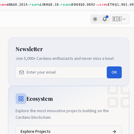
DA
LINK
DOGE
ETH
6.67
%
0.02
%
0.74
%
0.28
$0.2014
$8.18
$0.0692
$1,901.49
🇪🇸
Newsletter
Join 5,000+ Cardano enthusiasts and never miss a beat.
OK
Ecosystem
Explore the most innovative projects building on the
Cardano blockchain.
Explore Projects