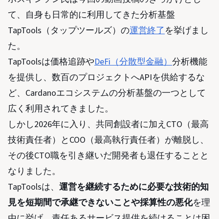
て、自身も日常的に利用してきた分析基盤
TapTools（タップツールズ）の
運営終了
を挙げまし
た。
TapToolsは価格追跡や
DeFi（分散型金融）
分析機能
を提供し、数百のプロジェクトへAPIを供給するな
ど、Cardanoエコシステムの分析基盤の一つとして
広く利用されてきました。
しかし2026年に入り、共同創設者に加えCTO（最高
技術責任者）とCOO（最高執行責任者）が離脱し、
その後CTO職を引き継いだ開発者も退任することと
なりました。
TapToolsは、
運営を継続するために必要な技術的知
見を短期間で承継できないことや採算性の悪化
を理
由に挙げ、責任あるサービス提供を続けることは困