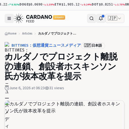
DOGE
ETH
DOT
XRP
0.91
%
1.39
%
0.24
%
1.75
%
2
$0.0690
$1,905.12
$0.8251
$1
🇯🇵
5 YEARS
Home
Articles
カルダノでプロジェクト離脱の連鎖、創設者ホスキンソン氏が抜本改革を提示
BITTIMES：仮想通貨ニュースメディア
🇯🇵 日本語
カルダノでプロジェクト離脱
の連鎖、創設者ホスキンソン
氏が抜本改革を提示
June 6, 2026 at 06:23
31
views