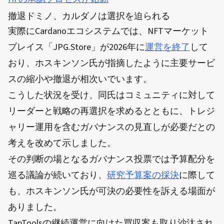
撤退ドミノ、カルダノは選択を迫られる
実際にCardanoエコシステムでは、NFTマーケット
プレイス「JPG.Store」が2026年に
運営を終了
して
おり、ホスキンソン氏が指摘したように主要サービ
スの縮小や撤退が相次いでいます。
こうした状況を受け、同氏はコミュニティに対して
リーダーと戦略の再選択を求めるとともに、トレジ
ャリー運用を含むガバナンスの見直しが必要だとの
考えを改めて示しました。
その判断の場となるガバナンス投票では予算配分を
巡る議論が続いており、
研究予算案の採決
に際して
も、ホスキンソン氏が可決の必要性を訴える場面が
ありました。
TapToolsの継続運営に向けた買収案も取り沙汰され