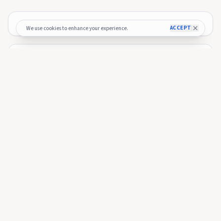
ACCEPT
We use cookies to enhance your experience.
🚀 Budget Process — Officially Kicked
Off!
The 2026 budget process has officially started and the
submission window is now open 🎉.
Submitting here!
More from
BITTIMES：仮想通貨ニュース